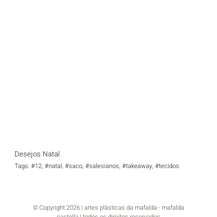
Desejos Natal
Desejos Natal
Tags:
#12
,
#natal
,
#saco
,
#salesianos
,
#takeaway
,
#tecidos
© Copyright
2026 | artes plásticas da mafalda - mafalda
castella | todos os direitos reservados