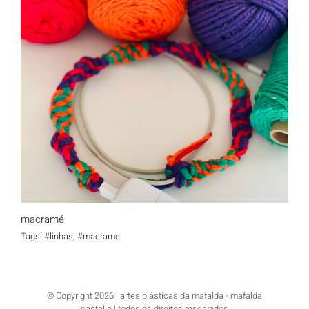
macramé
macramé
Tags:
#linhas
,
#macrame
© Copyright
2026 | artes plásticas da mafalda - mafalda
castella | todos os direitos reservados