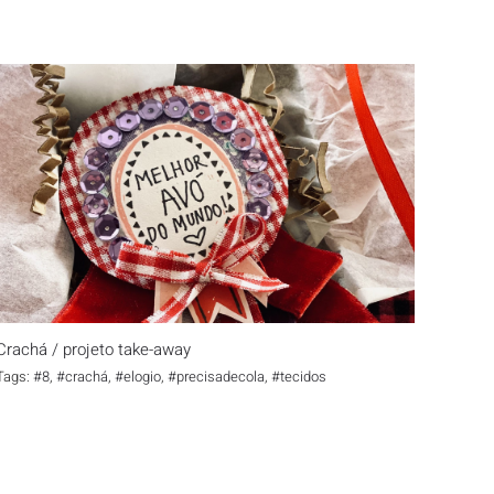
Crachá / projeto take-away
Crachá / projeto take-away
Tags:
#8
,
#crachá
,
#elogio
,
#precisadecola
,
#tecidos