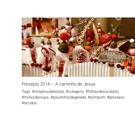
Presépio 2014 – A caminho de Jesus
Presépio 2014 – A caminho de Jesus
Tags:
#chapéusdebolota
,
#colagens
,
#folhasdeeucalipto
,
#molasdaroupa
,
#pauzinhosdegelado
,
#pompom
,
#presépio
,
#tecidos