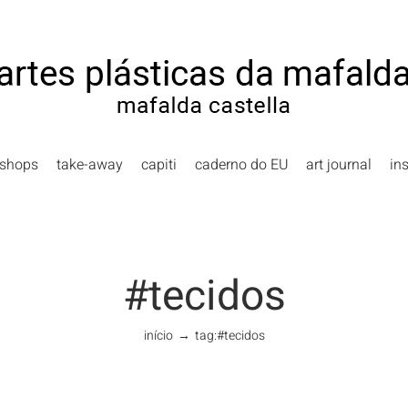
shops
take-away
capiti
caderno do EU
art journal
in
#tecidos
início
→
tag:
#tecidos