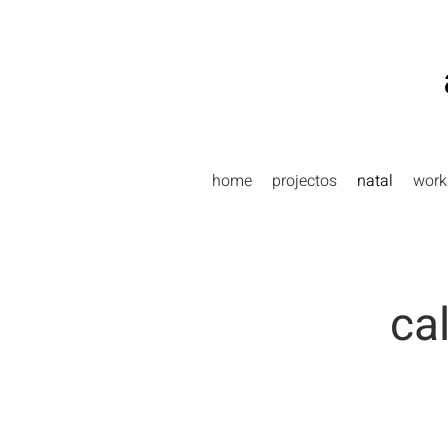
Skip
to
content
home
projectos
natal
work
ca