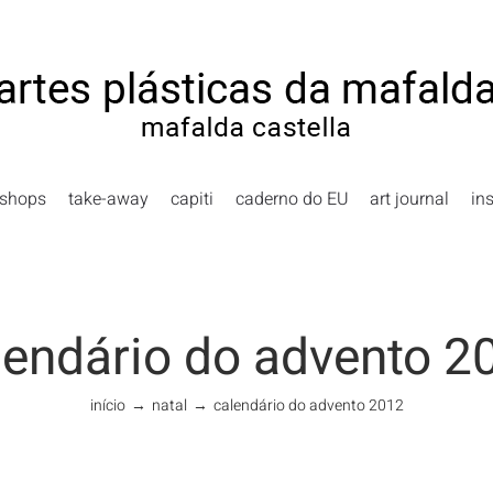
shops
take-away
capiti
caderno do EU
art journal
in
lendário do advento 2
início
→
natal
→
calendário do advento 2012