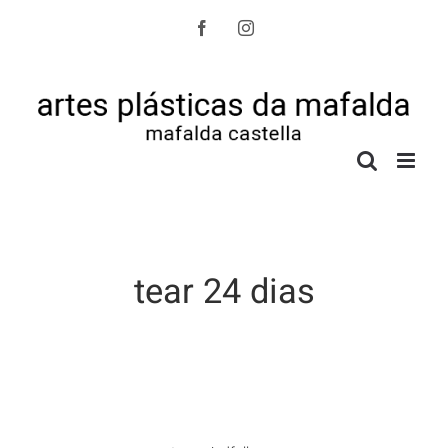
Skip
to
Facebook
Instagram
content
tear 24 dias