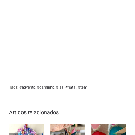
Tags:
#advento
,
#caminho
,
#lãs
,
#natal
,
#tear
Artigos relacionados
Queres
aprender
Decorações
a fazer